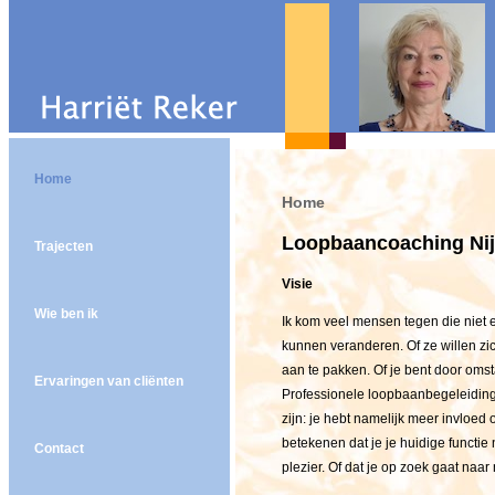
Home
Home
Loopbaancoaching Ni
Trajecten
Visie
Wie ben ik
Ik kom veel mensen tegen die niet e
kunnen veranderen. Of ze willen zi
aan te pakken. Of je bent door o
Ervaringen van cliënten
Professionele loopbaanbegeleidin
zijn: je hebt namelijk meer invloed o
betekenen dat je je huidige functie
Contact
plezier. Of dat je op zoek gaat naa